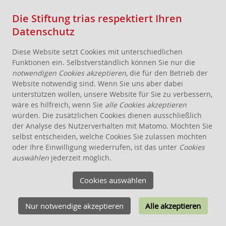
Die Stiftung trias respektiert Ihren
Datenschutz
Diese Website setzt Cookies mit unterschiedlichen
Funktionen ein. Selbstverständlich können Sie nur die
notwendigen Cookies akzeptieren
, die für den Betrieb der
Website notwendig sind. Wenn Sie uns aber dabei
AKTUELLES
unterstützen wollen, unsere Website für Sie zu verbessern,
wäre es hilfreich, wenn Sie
alle Cookies akzeptieren
STIFTUNG
würden. Die zusätzlichen Cookies dienen ausschließlich
THEMEN
der Analyse des Nutzerverhalten mit Matomo. Möchten Sie
ANGEBOTE FÜR WOHNPROJEKTE
selbst entscheiden, welche Cookies Sie zulassen möchten
oder Ihre Einwilligung wiederrufen, ist das unter
Cookies
WISSEN
auswählen
jederzeit möglich.
SCHENKEN, STIFTEN, VERERBEN
Cookies auswählen
FÖRDERUNG
KONTAKT
Nur notwendige akzeptieren
Alle akzeptieren