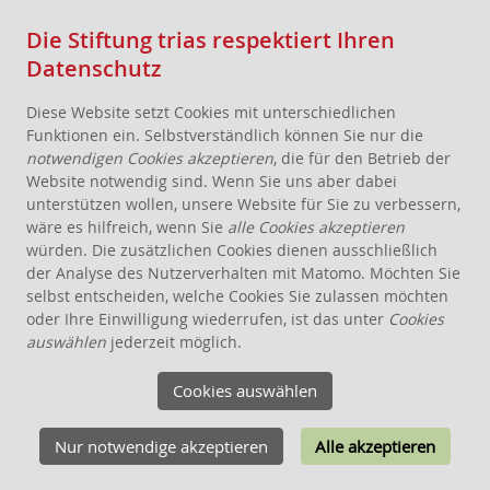
Die Stiftung trias respektiert Ihren
Datenschutz
Diese Website setzt Cookies mit unterschiedlichen
Funktionen ein. Selbstverständlich können Sie nur die
notwendigen Cookies akzeptieren
, die für den Betrieb der
Website notwendig sind. Wenn Sie uns aber dabei
AKTUELLES
unterstützen wollen, unsere Website für Sie zu verbessern,
wäre es hilfreich, wenn Sie
alle Cookies akzeptieren
STIFTUNG
würden. Die zusätzlichen Cookies dienen ausschließlich
THEMEN
der Analyse des Nutzerverhalten mit Matomo. Möchten Sie
selbst entscheiden, welche Cookies Sie zulassen möchten
BODEN
oder Ihre Einwilligung wiederrufen, ist das unter
Cookies
ÖKOLOGIE
auswählen
jederzeit möglich.
WOHNEN
ANGEBOTE FÜR WOHNPROJEKTE
Cookies auswählen
WISSEN
Nur notwendige akzeptieren
Alle akzeptieren
SCHENKEN, STIFTEN, VERERBEN
FÖRDERUNG