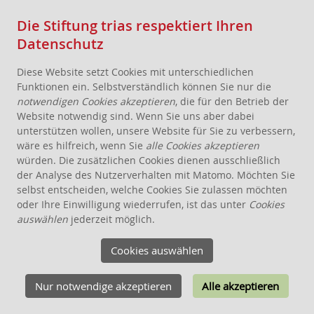
Die Stiftung trias respektiert Ihren
Datenschutz
Diese Website setzt Cookies mit unterschiedlichen
Funktionen ein. Selbstverständlich können Sie nur die
notwendigen Cookies akzeptieren
, die für den Betrieb der
Website notwendig sind. Wenn Sie uns aber dabei
AKTUELLES
unterstützen wollen, unsere Website für Sie zu verbessern,
wäre es hilfreich, wenn Sie
alle Cookies akzeptieren
STIFTUNG
würden. Die zusätzlichen Cookies dienen ausschließlich
THEMEN
der Analyse des Nutzerverhalten mit Matomo. Möchten Sie
ANGEBOTE FÜR WOHNPROJEKTE
selbst entscheiden, welche Cookies Sie zulassen möchten
oder Ihre Einwilligung wiederrufen, ist das unter
Cookies
WISSEN
auswählen
jederzeit möglich.
SCHENKEN, STIFTEN, VERERBEN
Cookies auswählen
FÖRDERUNG
KONTAKT
Nur notwendige akzeptieren
Alle akzeptieren