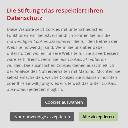
Die Stiftung trias respektiert Ihren
Datenschutz
Diese Website setzt Cookies mit unterschiedlichen
Funktionen ein. Selbstverständlich können Sie nur die
notwendigen Cookies akzeptieren
, die für den Betrieb der
Website notwendig sind. Wenn Sie uns aber dabei
AKTUELLES
unterstützen wollen, unsere Website für Sie zu verbessern,
wäre es hilfreich, wenn Sie
alle Cookies akzeptieren
STIFTUNG
würden. Die zusätzlichen Cookies dienen ausschließlich
THEMEN
der Analyse des Nutzerverhalten mit Matomo. Möchten Sie
ANGEBOTE FÜR WOHNPROJEKTE
selbst entscheiden, welche Cookies Sie zulassen möchten
oder Ihre Einwilligung wiederrufen, ist das unter
Cookies
WISSEN
auswählen
jederzeit möglich.
SCHENKEN, STIFTEN, VERERBEN
Cookies auswählen
FÖRDERUNG
KONTAKT
Nur notwendige akzeptieren
Alle akzeptieren