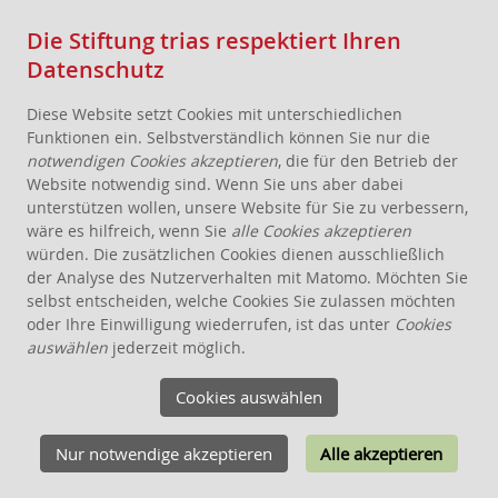
Die Stiftung trias respektiert Ihren
Datenschutz
Diese Website setzt Cookies mit unterschiedlichen
Funktionen ein. Selbstverständlich können Sie nur die
notwendigen Cookies akzeptieren
, die für den Betrieb der
Website notwendig sind. Wenn Sie uns aber dabei
AKTUELLES
unterstützen wollen, unsere Website für Sie zu verbessern,
wäre es hilfreich, wenn Sie
alle Cookies akzeptieren
STIFTUNG
würden. Die zusätzlichen Cookies dienen ausschließlich
THEMEN
der Analyse des Nutzerverhalten mit Matomo. Möchten Sie
ANGEBOTE FÜR WOHNPROJEKTE
selbst entscheiden, welche Cookies Sie zulassen möchten
oder Ihre Einwilligung wiederrufen, ist das unter
Cookies
WISSEN
auswählen
jederzeit möglich.
SCHENKEN, STIFTEN, VERERBEN
Cookies auswählen
FÖRDERUNG
KONTAKT
Nur notwendige akzeptieren
Alle akzeptieren