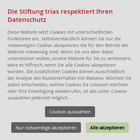
Die Stiftung trias respektiert Ihren
Datenschutz
Diese Website setzt Cookies mit unterschiedlichen
Funktionen ein. Selbstverständlich können Sie nur die
notwendigen Cookies akzeptieren
, die für den Betrieb der
Website notwendig sind. Wenn Sie uns aber dabei
AKTUELLES
unterstützen wollen, unsere Website für Sie zu verbessern,
wäre es hilfreich, wenn Sie
alle Cookies akzeptieren
STIFTUNG
würden. Die zusätzlichen Cookies dienen ausschließlich
THEMEN
der Analyse des Nutzerverhalten mit Matomo. Möchten Sie
ANGEBOTE FÜR WOHNPROJEKTE
selbst entscheiden, welche Cookies Sie zulassen möchten
oder Ihre Einwilligung wiederrufen, ist das unter
Cookies
WISSEN
auswählen
jederzeit möglich.
SCHENKEN, STIFTEN, VERERBEN
Cookies auswählen
FÖRDERUNG
KONTAKT
Nur notwendige akzeptieren
Alle akzeptieren