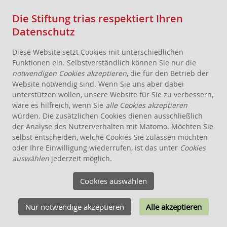
Die Stiftung trias respektiert Ihren
Datenschutz
Diese Website setzt Cookies mit unterschiedlichen
Funktionen ein. Selbstverständlich können Sie nur die
notwendigen Cookies akzeptieren
, die für den Betrieb der
Website notwendig sind. Wenn Sie uns aber dabei
AKTUELLES
unterstützen wollen, unsere Website für Sie zu verbessern,
wäre es hilfreich, wenn Sie
alle Cookies akzeptieren
STIFTUNG
würden. Die zusätzlichen Cookies dienen ausschließlich
THEMEN
der Analyse des Nutzerverhalten mit Matomo. Möchten Sie
ANGEBOTE FÜR WOHNPROJEKTE
selbst entscheiden, welche Cookies Sie zulassen möchten
oder Ihre Einwilligung wiederrufen, ist das unter
Cookies
WISSEN
auswählen
jederzeit möglich.
SCHENKEN, STIFTEN, VERERBEN
Cookies auswählen
FÖRDERUNG
KONTAKT
Nur notwendige akzeptieren
Alle akzeptieren