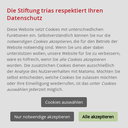
Die Stiftung trias respektiert Ihren
Datenschutz
Diese Website setzt Cookies mit unterschiedlichen
Funktionen ein. Selbstverständlich können Sie nur die
notwendigen Cookies akzeptieren
, die für den Betrieb der
Website notwendig sind. Wenn Sie uns aber dabei
AKTUELLES
unterstützen wollen, unsere Website für Sie zu verbessern,
wäre es hilfreich, wenn Sie
alle Cookies akzeptieren
STIFTUNG
würden. Die zusätzlichen Cookies dienen ausschließlich
THEMEN
der Analyse des Nutzerverhalten mit Matomo. Möchten Sie
ANGEBOTE FÜR WOHNPROJEKTE
selbst entscheiden, welche Cookies Sie zulassen möchten
oder Ihre Einwilligung wiederrufen, ist das unter
Cookies
WISSEN
auswählen
jederzeit möglich.
SCHENKEN, STIFTEN, VERERBEN
Cookies auswählen
FÖRDERUNG
KONTAKT
Nur notwendige akzeptieren
Alle akzeptieren