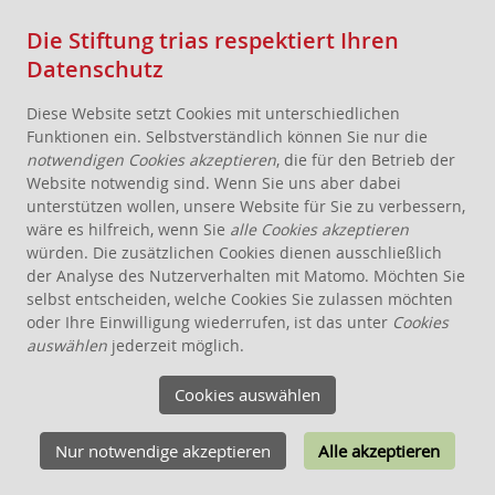
Die Stiftung trias respektiert Ihren
Datenschutz
Diese Website setzt Cookies mit unterschiedlichen
Funktionen ein. Selbstverständlich können Sie nur die
notwendigen Cookies akzeptieren
, die für den Betrieb der
Website notwendig sind. Wenn Sie uns aber dabei
AKTUELLES
unterstützen wollen, unsere Website für Sie zu verbessern,
wäre es hilfreich, wenn Sie
alle Cookies akzeptieren
STIFTUNG
würden. Die zusätzlichen Cookies dienen ausschließlich
THEMEN
der Analyse des Nutzerverhalten mit Matomo. Möchten Sie
ANGEBOTE FÜR WOHNPROJEKTE
selbst entscheiden, welche Cookies Sie zulassen möchten
oder Ihre Einwilligung wiederrufen, ist das unter
Cookies
WISSEN
auswählen
jederzeit möglich.
SCHENKEN, STIFTEN, VERERBEN
Cookies auswählen
FÖRDERUNG
KONTAKT
Nur notwendige akzeptieren
Alle akzeptieren