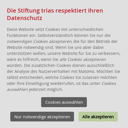
Die Stiftung trias respektiert Ihren
Datenschutz
Diese Website setzt Cookies mit unterschiedlichen
Funktionen ein. Selbstverständlich können Sie nur die
notwendigen Cookies akzeptieren
, die für den Betrieb der
Website notwendig sind. Wenn Sie uns aber dabei
AKTUELLES
unterstützen wollen, unsere Website für Sie zu verbessern,
wäre es hilfreich, wenn Sie
alle Cookies akzeptieren
STIFTUNG
würden. Die zusätzlichen Cookies dienen ausschließlich
THEMEN
der Analyse des Nutzerverhalten mit Matomo. Möchten Sie
ANGEBOTE FÜR WOHNPROJEKTE
selbst entscheiden, welche Cookies Sie zulassen möchten
oder Ihre Einwilligung wiederrufen, ist das unter
Cookies
WISSEN
auswählen
jederzeit möglich.
SCHENKEN, STIFTEN, VERERBEN
Cookies auswählen
FÖRDERUNG
KONTAKT
Nur notwendige akzeptieren
Alle akzeptieren