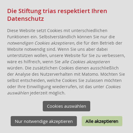
Die Stiftung trias respektiert Ihren
Datenschutz
Diese Website setzt Cookies mit unterschiedlichen
Funktionen ein. Selbstverständlich können Sie nur die
notwendigen Cookies akzeptieren
, die für den Betrieb der
Website notwendig sind. Wenn Sie uns aber dabei
AKTUELLES
unterstützen wollen, unsere Website für Sie zu verbessern,
wäre es hilfreich, wenn Sie
alle Cookies akzeptieren
STIFTUNG
würden. Die zusätzlichen Cookies dienen ausschließlich
THEMEN
der Analyse des Nutzerverhalten mit Matomo. Möchten Sie
ANGEBOTE FÜR WOHNPROJEKTE
selbst entscheiden, welche Cookies Sie zulassen möchten
oder Ihre Einwilligung wiederrufen, ist das unter
Cookies
WISSEN
auswählen
jederzeit möglich.
SCHENKEN, STIFTEN, VERERBEN
Cookies auswählen
FÖRDERUNG
KONTAKT
Nur notwendige akzeptieren
Alle akzeptieren