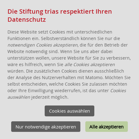
Die Stiftung trias respektiert Ihren
Datenschutz
Diese Website setzt Cookies mit unterschiedlichen
Funktionen ein. Selbstverständlich können Sie nur die
notwendigen Cookies akzeptieren
, die für den Betrieb der
Website notwendig sind. Wenn Sie uns aber dabei
AKTUELLES
unterstützen wollen, unsere Website für Sie zu verbessern,
wäre es hilfreich, wenn Sie
alle Cookies akzeptieren
STIFTUNG
würden. Die zusätzlichen Cookies dienen ausschließlich
THEMEN
der Analyse des Nutzerverhalten mit Matomo. Möchten Sie
ANGEBOTE FÜR WOHNPROJEKTE
selbst entscheiden, welche Cookies Sie zulassen möchten
oder Ihre Einwilligung wiederrufen, ist das unter
Cookies
WISSEN
auswählen
jederzeit möglich.
SCHENKEN, STIFTEN, VERERBEN
Cookies auswählen
FÖRDERUNG
KONTAKT
Nur notwendige akzeptieren
Alle akzeptieren