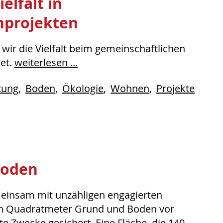
lfalt in
nprojekten
ir die Vielfalt beim gemeinschaftlichen
et.
weiterlesen ...
ftung
Boden
Ökologie
Wohnen
Projekte
Boden
emeinsam mit unzähligen engagierten
n Quadratmeter Grund und Boden vor
e Zwecke gesichert. Eine Fläche, die 140