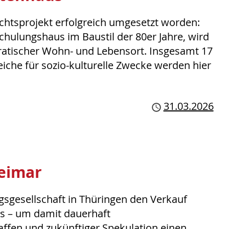
echtsprojekt erfolgreich umgesetzt worden:
hulungshaus im Baustil der 80er Jahre, wird
ratischer Wohn- und Lebensort. Insgesamt 17
he für sozio-kulturelle Zwecke werden hier
Publiziert
31.03.2026
eimar
gesellschaft in Thüringen den Verkauf
ias – um damit dauerhaft
ffen und zukünftiger Spekulation einen