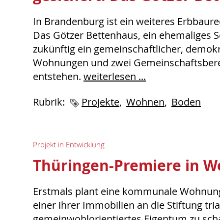
In Brandenburg ist ein weiteres Erbbaur
Das Götzer Bettenhaus, ein ehemaliges Sc
zukünftig ein gemeinschaftlicher, demok
Wohnungen und zwei Gemeinschaftsbereic
entstehen.
weiterlesen ...
Rubrik:
Schlagworte
Projekte
Wohnen
Boden
Projekt in Entwicklung
Thüringen-Premiere in W
Erstmals plant eine kommunale Wohnungs
einer ihrer Immobilien an die Stiftung tr
gemeinwohlorientiertes Eigentum zu scha