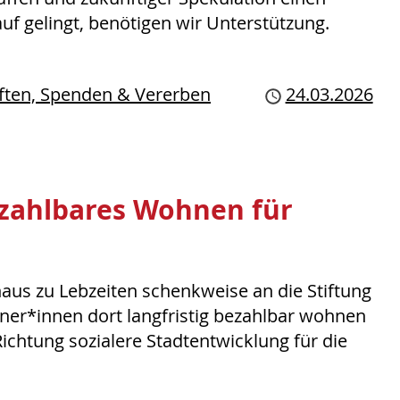
f gelingt, benötigen wir Unterstützung.
iften, Spenden & Vererben
Publiziert
24.03.2026
ezahlbares Wohnen für
haus zu Lebzeiten schenkweise an die Stiftung
hner*innen dort langfristig bezahlbar wohnen
Richtung sozialere Stadtentwicklung für die