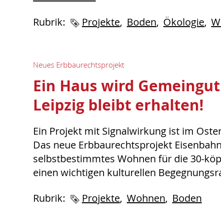
Rubrik:
Schlagworte
Projekte
Boden
Ökologie
W
Neues Erbbaurechtsprojekt
Ein Haus wird Gemeingut:
Leipzig bleibt erhalten!
Ein Projekt mit Signalwirkung ist im Ost
Das neue Erbbaurechtsprojekt Eisenbahn
selbstbestimmtes Wohnen für die 30-köp
einen wichtigen kulturellen Begegnungsra
Rubrik:
Schlagworte
Projekte
Wohnen
Boden