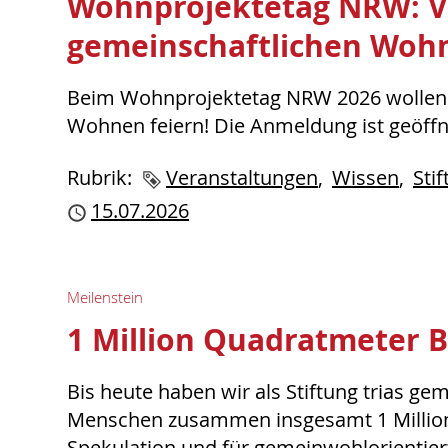
Wohnprojektetag NRW: Vie
gemeinschaftlichen Woh
Beim Wohnprojektetag NRW 2026 wollen w
Wohnen feiern! Die Anmeldung ist geöffn
Rubrik:
Schlagworte
Veranstaltungen
Wissen
Sti
Publiziert
15.07.2026
Meilenstein
1 Million Quadratmeter 
Bis heute haben wir als Stiftung trias g
Menschen zusammen insgesamt 1 Millio
Spekulation und für gemeinwohlorientiert