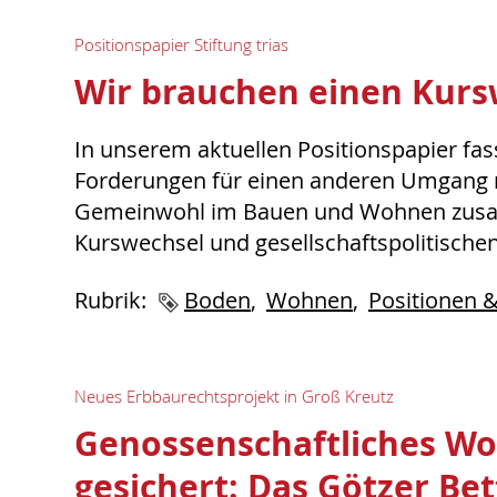
Positionspapier Stiftung trias
Wir brauchen einen Kurs
In unserem aktuellen Positionspapier fa
Forderungen für einen anderen Umgang 
Gemeinwohl im Bauen und Wohnen zusam
Kurswechsel und gesellschaftspolitischen
Rubrik:
Schlagworte
Boden
Wohnen
Positionen 
Neues Erbbaurechtsprojekt in Groß Kreutz
Genossenschaftliches W
gesichert: Das Götzer Be