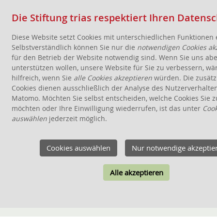
Die Stiftung trias respektiert Ihren Datens
Diese Website setzt Cookies mit unterschiedlichen Funktionen 
Selbstverständlich können Sie nur die
notwendigen Cookies ak
für den Betrieb der Website notwendig sind. Wenn Sie uns abe
unterstützen wollen, unsere Website für Sie zu verbessern, wä
hilfreich, wenn Sie
alle Cookies akzeptieren
würden. Die zusätz
AKTUELLES
Cookies dienen ausschließlich der Analyse des Nutzerverhalte
Matomo. Möchten Sie selbst entscheiden, welche Cookies Sie z
STIFTUNG
möchten oder Ihre Einwilligung wiederrufen, ist das unter
Cook
THEMEN
auswählen
jederzeit möglich.
ANGEBOTE FÜR WOHNPROJEKTE
WISSEN
Cookies auswählen
Nur notwendige akzeptie
SCHENKEN, STIFTEN, VERERBEN
Alle akzeptieren
FÖRDERUNG
KONTAKT