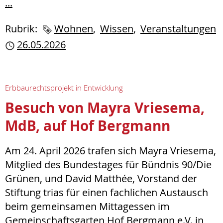
...
Rubrik:
Schlagworte
Wohnen
Wissen
Veranstaltungen
Publiziert
26.05.2026
Erbbaurechtsprojekt in Entwicklung
Besuch von Mayra Vriesema,
MdB, auf Hof Bergmann
Am 24. April 2026 trafen sich Mayra Vriesema,
Mitglied des Bundestages für Bündnis 90/Die
Grünen, und David Matthée, Vorstand der
Stiftung trias für einen fachlichen Austausch
beim gemeinsamen Mittagessen im
Gemeinschaftsgarten Hof Bergmann e.V. in