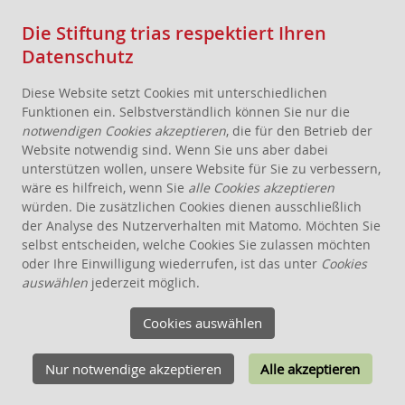
Die Stiftung trias respektiert Ihren
Datenschutz
Diese Website setzt Cookies mit unterschiedlichen
Funktionen ein. Selbstverständlich können Sie nur die
notwendigen Cookies akzeptieren
, die für den Betrieb der
Website notwendig sind. Wenn Sie uns aber dabei
AKTUELLES
unterstützen wollen, unsere Website für Sie zu verbessern,
wäre es hilfreich, wenn Sie
alle Cookies akzeptieren
STIFTUNG
würden. Die zusätzlichen Cookies dienen ausschließlich
THEMEN
der Analyse des Nutzerverhalten mit Matomo. Möchten Sie
ANGEBOTE FÜR WOHNPROJEKTE
selbst entscheiden, welche Cookies Sie zulassen möchten
oder Ihre Einwilligung wiederrufen, ist das unter
Cookies
WISSEN
auswählen
jederzeit möglich.
SCHENKEN, STIFTEN, VERERBEN
Cookies auswählen
FÖRDERUNG
KONTAKT
Nur notwendige akzeptieren
Alle akzeptieren