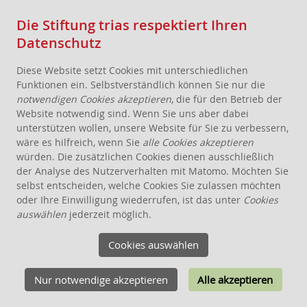
Die Stiftung trias respektiert Ihren
Datenschutz
Diese Website setzt Cookies mit unterschiedlichen
Funktionen ein. Selbstverständlich können Sie nur die
notwendigen Cookies akzeptieren
, die für den Betrieb der
Website notwendig sind. Wenn Sie uns aber dabei
AKTUELLES
unterstützen wollen, unsere Website für Sie zu verbessern,
wäre es hilfreich, wenn Sie
alle Cookies akzeptieren
STIFTUNG
würden. Die zusätzlichen Cookies dienen ausschließlich
THEMEN
der Analyse des Nutzerverhalten mit Matomo. Möchten Sie
selbst entscheiden, welche Cookies Sie zulassen möchten
BODEN
oder Ihre Einwilligung wiederrufen, ist das unter
Cookies
ÖKOLOGIE
auswählen
jederzeit möglich.
WOHNEN
ANGEBOTE FÜR WOHNPROJEKTE
Cookies auswählen
WISSEN
Nur notwendige akzeptieren
Alle akzeptieren
SCHENKEN, STIFTEN, VERERBEN
FÖRDERUNG