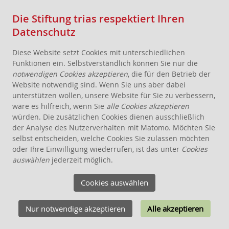
Die Stiftung trias respektiert Ihren
Datenschutz
Diese Website setzt Cookies mit unterschiedlichen
Funktionen ein. Selbstverständlich können Sie nur die
notwendigen Cookies akzeptieren
, die für den Betrieb der
Website notwendig sind. Wenn Sie uns aber dabei
AKTUELLES
unterstützen wollen, unsere Website für Sie zu verbessern,
wäre es hilfreich, wenn Sie
alle Cookies akzeptieren
STIFTUNG
würden. Die zusätzlichen Cookies dienen ausschließlich
THEMEN
der Analyse des Nutzerverhalten mit Matomo. Möchten Sie
ANGEBOTE FÜR WOHNPROJEKTE
selbst entscheiden, welche Cookies Sie zulassen möchten
oder Ihre Einwilligung wiederrufen, ist das unter
Cookies
WISSEN
auswählen
jederzeit möglich.
PUBLIKATIONEN
Cookies auswählen
RUNDBRIEF
FORSCHUNG
FILME
Nur notwendige akzeptieren
Alle akzeptieren
VERANSTALTUNGEN