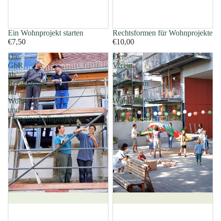
Ein Wohnprojekt starten
Rechtsformen für Wohnprojekte
€7,50
€10,00
Die
Der
GbR
Verein
als
als
Rechtsform
Rechtsform
für
für
Wohn-
Wohnprojekte
und
Gemeinschaftsprojekte