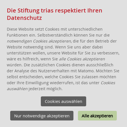
Die Stiftung trias respektiert Ihren
Datenschutz
Diese Website setzt Cookies mit unterschiedlichen
Funktionen ein. Selbstverständlich können Sie nur die
notwendigen Cookies akzeptieren
, die für den Betrieb der
Website notwendig sind. Wenn Sie uns aber dabei
AKTUELLES
unterstützen wollen, unsere Website für Sie zu verbessern,
wäre es hilfreich, wenn Sie
alle Cookies akzeptieren
STIFTUNG
würden. Die zusätzlichen Cookies dienen ausschließlich
THEMEN
der Analyse des Nutzerverhalten mit Matomo. Möchten Sie
ANGEBOTE FÜR WOHNPROJEKTE
selbst entscheiden, welche Cookies Sie zulassen möchten
oder Ihre Einwilligung wiederrufen, ist das unter
Cookies
GEMEINSCHAFTLICHES WOHNEN
auswählen
jederzeit möglich.
WOHNPROJEKTE GRÜNDEN
WOHNPROJEKTE ABSICHERN
Cookies auswählen
PROJEKTÜBERSICHT
WISSEN
Nur notwendige akzeptieren
Alle akzeptieren
SCHENKEN, STIFTEN, VERERBEN